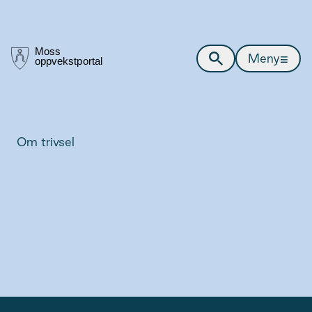
≡
Meny
Om trivsel