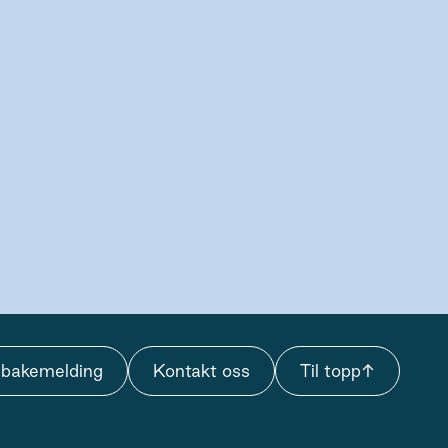
lbakemelding
Kontakt oss
Til topp
↑