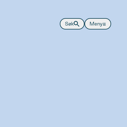
≡
Søk
Meny